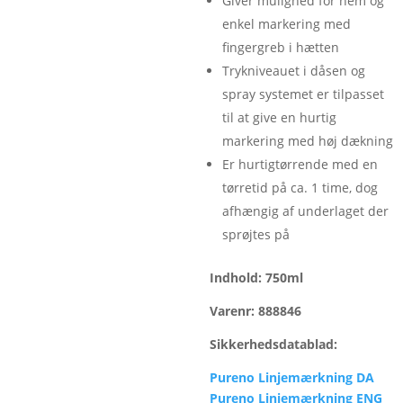
Giver mulighed for nem og
enkel markering med
fingergreb i hætten
Trykniveauet i dåsen og
spray systemet er tilpasset
til at give en hurtig
markering med høj dækning
Er hurtigtørrende med en
tørretid på ca. 1 time, dog
afhængig af underlaget der
sprøjtes på
Indhold: 750ml
Varenr: 888846
Sikkerhedsdatablad:
Pureno Linjemærkning DA
Pureno Linjemærkning ENG