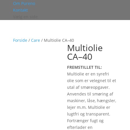
Om Pureno
Kontakt
Vælg en side
Forside
/
Care
/ Multiolie CA–40
Multiolie
CA–40
FREMSTILLET TIL:
Multiolie er en syrefri
olie som er velegnet til et
utal af smøreopgaver.
Anvendes til smøring af
maskiner, låse, hængsler,
lejer m.m. Multiolie er
lugtfri og transparent.
Fortrænger fugt og
efterlader en