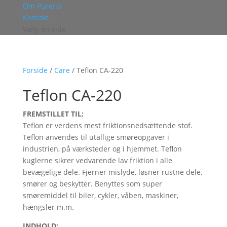
Om Pureno
Kontakt
Vælg en side
Forside
/
Care
/ Teflon CA-220
Teflon CA-220
FREMSTILLET TIL:
Teflon er verdens mest friktionsnedsættende stof.
Teflon anvendes til utallige smøreopgaver i
industrien, på værksteder og i hjemmet. Teflon
kuglerne sikrer vedvarende lav friktion i alle
bevægelige dele. Fjerner mislyde, løsner rustne dele,
smører og beskytter. Benyttes som super
smøremiddel til biler, cykler, våben, maskiner,
hængsler m.m.
INDHOLD: